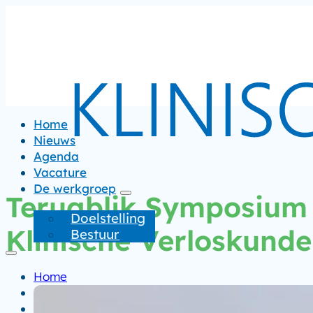
Home
Nieuws
Agenda
Vacature
De werkgroep
Terugblik Symposium
Doelstelling
Klinische Verloskunde
Bestuur
Home
Nieuws
Agenda