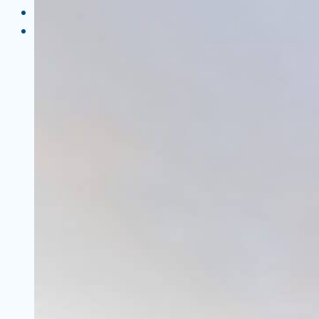
Vacature
De werkgroep
Doelstelling
Bestuur