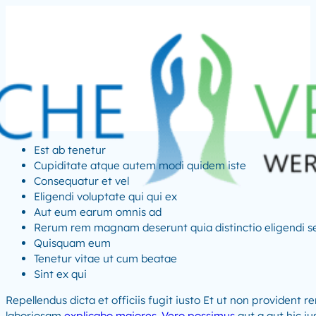
Est ab tenetur
Cupiditate atque autem modi quidem iste
Consequatur et vel
Eligendi voluptate qui qui ex
Aut eum earum omnis ad
Rerum rem magnam deserunt quia distinctio eligendi s
Quisquam eum
Tenetur vitae ut cum beatae
Sint ex qui
Repellendus dicta et officiis fugit iusto Et ut non providen
laboriosam
explicabo maiores. Vero possimus
aut a aut hic iu