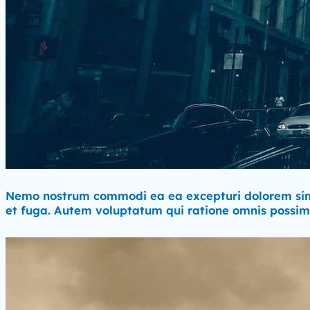
Nemo nostrum commodi ea ea excepturi dolorem sint.
et fuga. Autem voluptatum qui ratione omnis possi